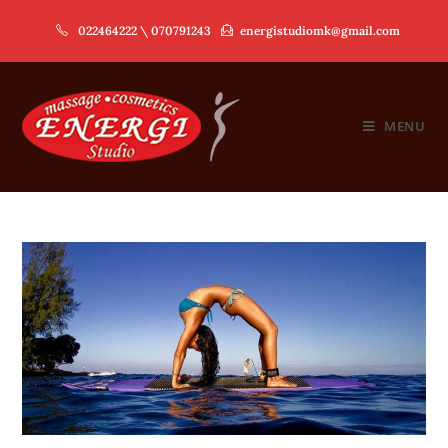
Skip
022464222 \ 070791243
energistudiomk@gmail.com
to
content
MENU