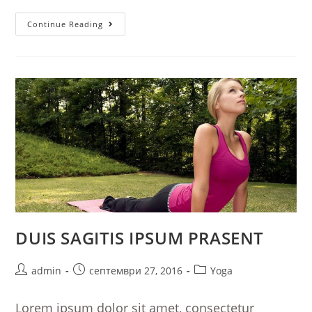
Neque
Continue Reading
Adipiscing
An
Cursus
DUIS SAGITIS IPSUM PRASENT
Post
Post
Post
admin
септември 27, 2016
Yoga
author:
published:
category:
Lorem ipsum dolor sit amet, consectetur