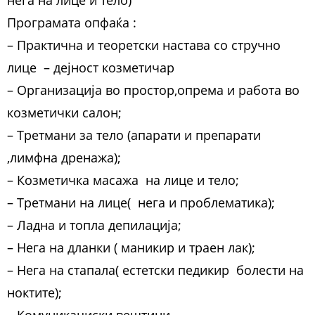
нега на лице и тело)
Програмата опфаќа :
– Практична и теоретски настава со стручно
лице – дејност козметичар
– Организација во простор,опрема и работа во
козметички салон;
– Третмани за тело (апарати и препарати
,лимфна дренажа);
– Козметичка масажа на лице и тело;
– Третмани на лице( нега и проблематика);
– Ладна и топла депилација;
– Нега на дланки ( маникир и траен лак);
– Нега на стапала( естетски педикир болести на
ноктите);