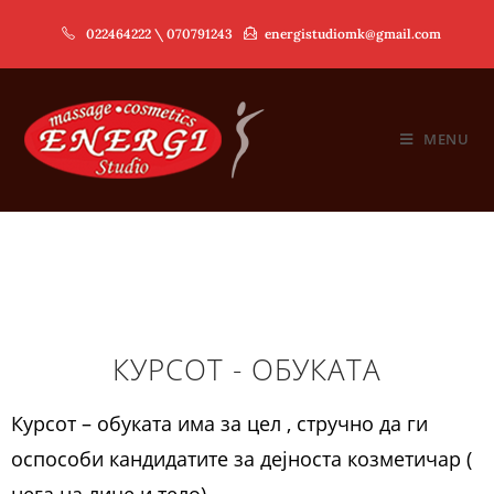
022464222 \ 070791243
energistudiomk@gmail.com
MENU
КУРСОТ - ОБУКАТА
Курсот – обуката има за цел , стручно да ги
оспособи кандидатите за дејноста козметичар (