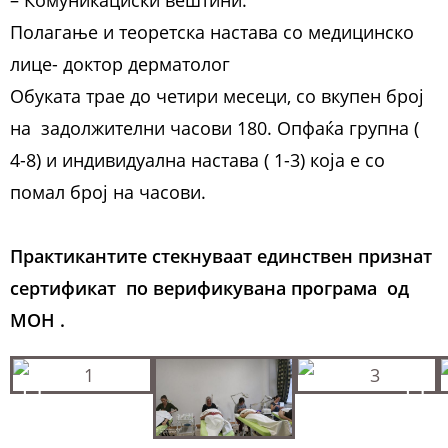
– Комуникациски вештини.
Полагање и теоретска настава со медицинско
лице- доктор дерматолог
Обуката трае до четири месеци, со вкупен број
на задолжителни часови 180. Опфаќа групна (
4-8) и индивидуална настава ( 1-3) која е со
помал број на часови.
Практикантите стекнуваат единствен признат
сертификат по верификувана програма од
МОН .