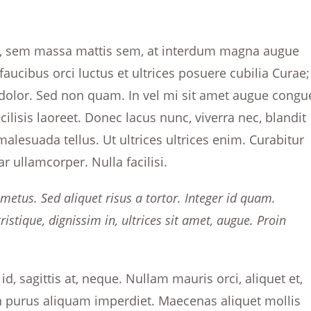
or, sem massa mattis sem, at interdum magna augue
aucibus orci luctus et ultrices posuere cubilia Curae;
t dolor. Sed non quam. In vel mi sit amet augue congu
lisis laoreet. Donec lacus nunc, viverra nec, blandit
malesuada tellus. Ut ultrices ultrices enim. Curabitur
r ullamcorper. Nulla facilisi.
 metus. Sed aliquet risus a tortor. Integer id quam.
ristique, dignissim in, ultrices sit amet, augue. Proin
d, sagittis at, neque. Nullam mauris orci, aliquet et,
lis in purus aliquam imperdiet. Maecenas aliquet mollis