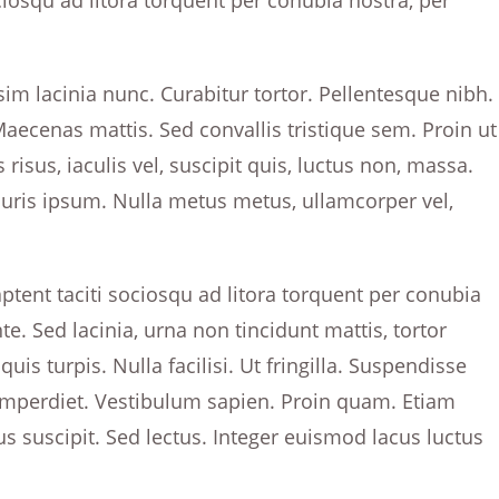
ociosqu ad litora torquent per conubia nostra, per
ssim lacinia nunc. Curabitur tortor. Pellentesque nibh.
aecenas mattis. Sed convallis tristique sem. Proin ut
 risus, iaculis vel, suscipit quis, luctus non, massa.
Mauris ipsum. Nulla metus metus, ullamcorper vel,
tent taciti sociosqu ad litora torquent per conubia
. Sed lacinia, urna non tincidunt mattis, tortor
is turpis. Nulla facilisi. Ut fringilla. Suspendisse
 imperdiet. Vestibulum sapien. Proin quam. Etiam
s suscipit. Sed lectus. Integer euismod lacus luctus