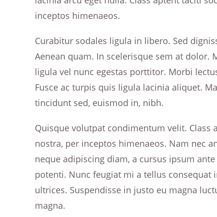
lacinia arcu eget nulla. Class aptent taciti s
inceptos himenaeos.
Curabitur sodales ligula in libero. Sed digni
Aenean quam. In scelerisque sem at dolor. M
ligula vel nunc egestas porttitor. Morbi lectus
Fusce ac turpis quis ligula lacinia aliquet. 
tincidunt sed, euismod in, nibh.
Quisque volutpat condimentum velit. Class ap
nostra, per inceptos himenaeos. Nam nec ante
neque adipiscing diam, a cursus ipsum ante qu
potenti. Nunc feugiat mi a tellus consequat
ultrices. Suspendisse in justo eu magna luctu
magna.