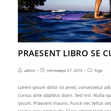
PRAESENT LIBRO SE 
Post
Post
Post
admin
септември 27, 2016
Yoga
author:
published:
category:
Lorem ipsum dolor sit amet, consectetur adipi
cursus ante dapibus diam. Sed nisi. Nulla q
ipsum. Praesent mauris. Fusce nec tellus s