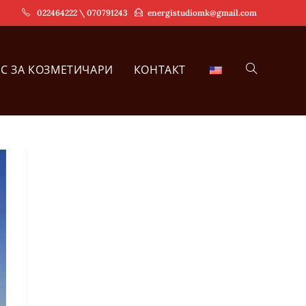
022464222 \ 070791243
energistudiomk@gmail.com
РС ЗА КОЗМЕТИЧАРИ
КОНТАКТ
TOGGLE
WEBSITE
SEARCH