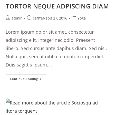
TORTOR NEQUE ADPISCING DIAM
Post
Post
Post
admin
септември 27, 2016
Yoga
author:
published:
category:
Lorem ipsum dolor sit amet, consectetur
adipiscing elit. Integer nec odio. Praesent
libero. Sed cursus ante dapibus diam. Sed nisi.
Nulla quis sem at nibh elementum imperdiet.
Duis sagittis ipsum.…
Tortor
Continue Reading
Neque
Adpiscing
Diam