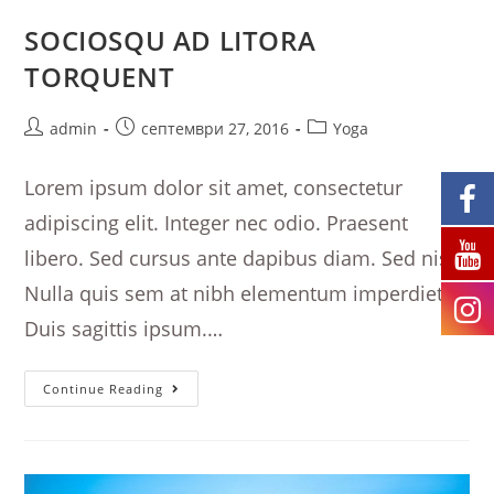
SOCIOSQU AD LITORA
TORQUENT
Post
Post
Post
admin
септември 27, 2016
Yoga
author:
published:
category:
Lorem ipsum dolor sit amet, consectetur
adipiscing elit. Integer nec odio. Praesent
libero. Sed cursus ante dapibus diam. Sed nisi.
Nulla quis sem at nibh elementum imperdiet.
Duis sagittis ipsum.…
Sociosqu
Continue Reading
Ad
Litora
Torquent