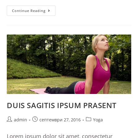
Neque
Continue Reading
Adipiscing
An
Cursus
DUIS SAGITIS IPSUM PRASENT
Post
Post
Post
admin
септември 27, 2016
Yoga
author:
published:
category:
Lorem ipsum dolor sit amet, consectetur