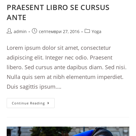
PRAESENT LIBRO SE CURSUS
ANTE
Post
Post
Post
admin
септември 27, 2016
Yoga
author:
published:
category:
Lorem ipsum dolor sit amet, consectetur
adipiscing elit. Integer nec odio. Praesent
libero. Sed cursus ante dapibus diam. Sed nisi.
Nulla quis sem at nibh elementum imperdiet.
Duis sagittis ipsum.…
Praesent
Continue Reading
Libro
Se
Cursus
Ante