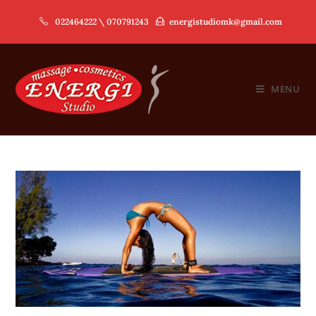
Skip
022464222 \ 070791243
energistudiomk@gmail.com
to
content
MENU