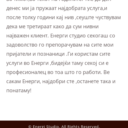
денес ми ја пружаат најдобрата услуга,и
после толку години кај нив ,сеуште чуствувам
дека ме третираат како да сум нивни
најважен клиент. Енерги студио секогаш со
задоволство го препорачувам на сите мои
пријатели и познаници .Ги користам сите
услуги во Енерги ,бидејќи таму секој си е
професионалец во тоа што го работи. Ве
сакам Енерги, најдобри сте ,останете така и
понатаму!
© Energi Studio. All Rights Reserved.