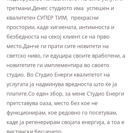
третмани.Денес студиото има успешен и
квалитетен СУПЕР ТИМ, прекрасни
простории, каде хигиената, интимноста и
безбедноста на секој клиент се на прво
место.Данче ги прати сите новитети на
светско ниво, ги едуцира своите вработени, а
новитетите ги имплементира во своето
студио. Во Студио Енерги квалитетот на
услугата ја надминува вредноста што ќе ја
платите.Со еден збор, за мене Студио Енерги
претставува оаза, место без кое не
функционирам, кое редовно го посетувам,
каде ја регенерирам својата енергија, а тоа е
вистински бесценето.