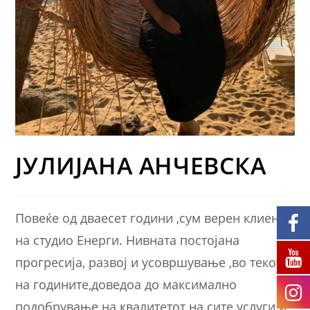
ЈУЛИЈАНА АНЧЕВСКА
Повеќе од дваесет години ,сум верен клиент
на студио Енерги. Нивната постојана
прогресија, развој и усовршување ,во текот
на годините,доведоа до максимално
подобрување на квалитетот на сите услуги и