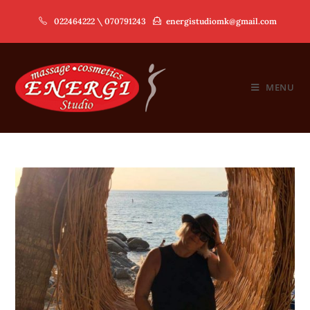
Skip
022464222 \ 070791243
energistudiomk@gmail.com
to
content
MENU